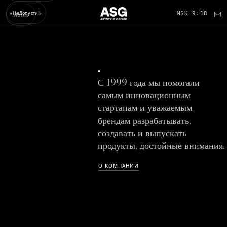
«НеДопусти!»
MSK 9:18
Меню
RUNET-ID
fish.gov.ru
С 1999 года мы помогали
iqmenu.ru
самым инновационным
Контакты
стартапам и уважаемым
брендам разрабатывать,
создавать и выпускать
продукты, достойные внимания.
О КОМПАНИИ