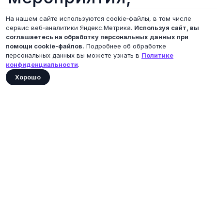
выстраивая проекты
На нашем сайте используются cookie‑файлы, в том числе
сервис веб‑аналитики Яндекс.Метрика.
Используя сайт, вы
вокруг смысла,
соглашаетесь на обработку персональных данных при
помощи cookie‑файлов.
Подробнее об обработке
персональных данных вы можете узнать в
Политике
структуры и
конфиденциальности
.
Хорошо
результата.
Наш фокус — чёткая
идея, точная
реализация и полный
контроль на каждом
этапе: от концепции и